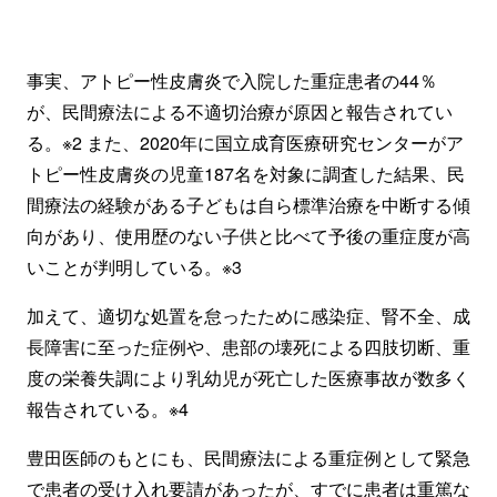
事実、アトピー性皮膚炎で入院した重症患者の44％
が、民間療法による不適切治療が原因と報告されてい
る。※2 また、2020年に国立成育医療研究センターがア
トピー性皮膚炎の児童187名を対象に調査した結果、民
間療法の経験がある子どもは自ら標準治療を中断する傾
向があり、使用歴のない子供と比べて予後の重症度が高
いことが判明している。※3
加えて、適切な処置を怠ったために感染症、腎不全、成
長障害に至った症例や、患部の壊死による四肢切断、重
度の栄養失調により乳幼児が死亡した医療事故が数多く
報告されている。※4
豊田医師のもとにも、民間療法による重症例として緊急
で患者の受け入れ要請があったが、すでに患者は重篤な