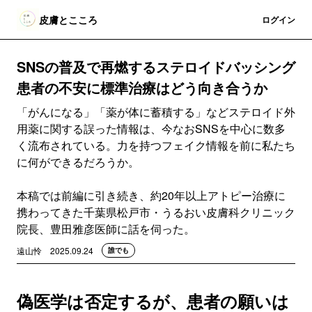
皮膚とこころ
登録
ログイン
SNSの普及で再燃するステロイドバッシング
患者の不安に標準治療はどう向き合うか
「がんになる」「薬が体に蓄積する」などステロイド外
用薬に関する誤った情報は、今なおSNSを中心に数多
く流布されている。力を持つフェイク情報を前に私たち
に何ができるだろうか。
本稿では前編に引き続き、約20年以上アトピー治療に
携わってきた千葉県松戸市・うるおい皮膚科クリニック
院長、豊田雅彦医師に話を伺った。
遠山怜
2025.09.24
誰でも
偽医学は否定するが、患者の願いは