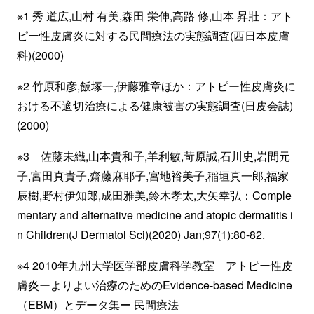
※1 秀 道広,山村 有美,森田 栄伸,高路 修,山本 昇壯：アト
ピー性皮膚炎に対する民間療法の実態調査(西日本皮膚
科)(2000)
※2 竹原和彦,飯塚一,伊藤雅章ほか：アトピー性皮膚炎に
おける不適切治療による健康被害の実態調査(日皮会誌)
(2000)
※3 佐藤未織,山本貴和子,羊利敏,苛原誠,石川史,岩間元
子,宮田真貴子,齋藤麻耶子,宮地裕美子,稲垣真一郎,福家
辰樹,野村伊知郎,成田雅美,鈴木孝太,大矢幸弘：Comple
mentary and alternative medicine and atopic dermatitis i
n Children(J Dermatol Sci)(2020) Jan;97(1):80-82.
※4 2010年九州大学医学部皮膚科学教室 アトピー性皮
膚炎ーよりよい治療のためのEvidence-based Medicine
（EBM）とデータ集ー 民間療法