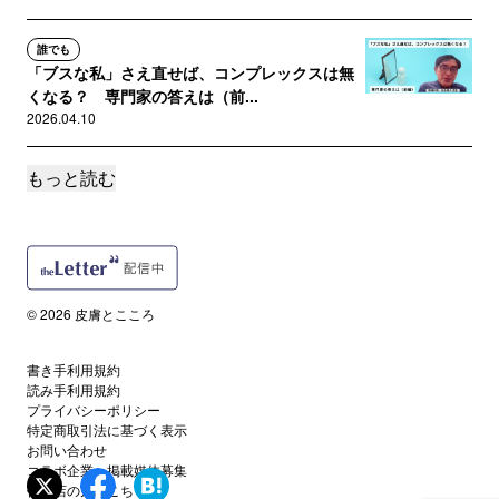
誰でも
「ブスな私」さえ直せば、コンプレックスは無
くなる？ 専門家の答えは（前...
2026.04.10
もっと読む
誰でも
見過ごされてきた「大人の自傷行為」──支援の
空白地帯に生きる人たち
2026.02.05
読者限定
© 2026 皮膚とこころ
リストカットに“非当事者”として向き合う──知
識ゼロから学びはじめた理...
書き手利用規約
2025.10.29
読み手利用規約
プライバシーポリシー
特定商取引法に基づく表示
誰でも
お問い合わせ
新薬登場の一方、15年間で患者数は4.5倍に ア
コラボ企業・掲載媒体募集
トピー急増の背景に...
代理店の方はこちら
2025.09.10